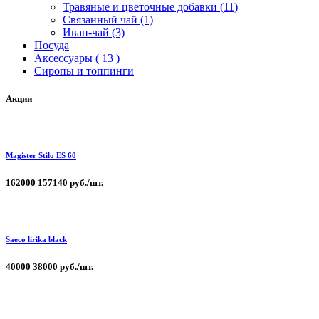
Травяные и цветочные добавки (11)
Связанный чай (1)
Иван-чай (3)
Посуда
Аксессуары ( 13 )
Сиропы и топпинги
Акции
Magister Stilo ES 60
162000
157140 руб./шт.
Saeco lirika black
40000
38000 руб./шт.