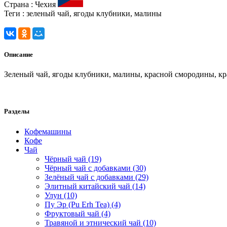
Страна :
Чехия
Теги :
зеленый чай, ягоды клубники, малины
Описание
Зеленый чай, ягоды клубники, малины, красной смородины, кр
Разделы
Кофемашины
Кофе
Чай
Чёрный чай (19)
Чёрный чай с добавками (30)
Зелёный чай с добавками (29)
Элитный китайский чай (14)
Улун (10)
Пу Эр (Pu Erh Tea) (4)
Фруктовый чай (4)
Травяной и этнический чай (10)