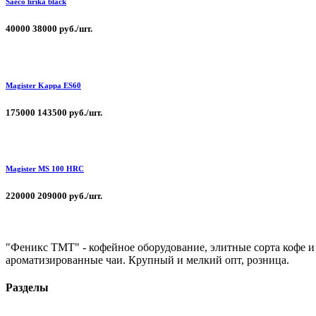
Saeco lirika black
40000
38000 руб./шт.
Magister Kappa ЕS60
175000
143500 руб./шт.
Magister MS 100 HRC
220000
209000 руб./шт.
"Феникс ТМТ" - кофейное оборудование, элитные сорта кофе и
ароматизированные чаи. Крупный и мелкий опт, розница.
Разделы