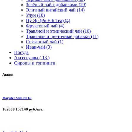
Зелёный чай с добавками (29)
Элитный китайский чай (14)
Улун (10)
Пу Эр (Pu Erh Tea) (4)
Фруктовый чай (4)
Травяной и этнический чай (10)
Травяные и цветочные добавки (11)
Связанный чай (1)
Иван-чай (3)
Посуда
Аксессуары ( 13 )
Сиропы и топпинги
Акции
Magister Stilo ES 60
162000
157140 руб./шт.