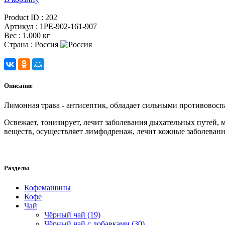
Product ID :
202
Артикул :
1PE-902-161-907
Вес :
1.000 кг
Страна :
Россия
Описание
Лимонная трава - антисептик, обладает сильными противово
Освежает, тонизирует, лечит заболевания дыхательных путей, 
веществ, осуществляет лимфодренаж, лечит кожные заболевания
Разделы
Кофемашины
Кофе
Чай
Чёрный чай (19)
Чёрный чай с добавками (30)