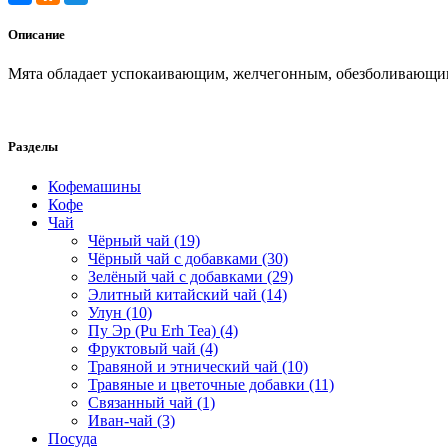
Описание
Мята обладает успокаивающим, желчегонным, обезболивающим
Разделы
Кофемашины
Кофе
Чай
Чёрный чай (19)
Чёрный чай с добавками (30)
Зелёный чай с добавками (29)
Элитный китайский чай (14)
Улун (10)
Пу Эр (Pu Erh Tea) (4)
Фруктовый чай (4)
Травяной и этнический чай (10)
Травяные и цветочные добавки (11)
Связанный чай (1)
Иван-чай (3)
Посуда