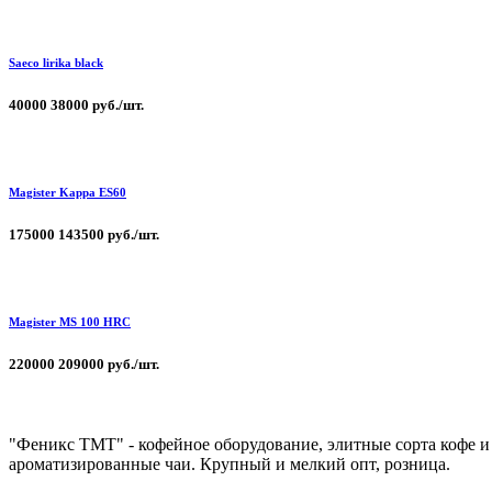
Saeco lirika black
40000
38000 руб./шт.
Magister Kappa ЕS60
175000
143500 руб./шт.
Magister MS 100 HRC
220000
209000 руб./шт.
"Феникс ТМТ" - кофейное оборудование, элитные сорта кофе и
ароматизированные чаи. Крупный и мелкий опт, розница.