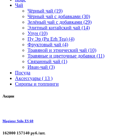
Чай
Чёрный чай (19)
Чёрный чай с добавками (30)
Зелёный чай с добавками (29)
Элитный китайский чай (14)
Улун (10)
Пу Эр (Pu Erh Tea) (4)
Фруктовый чай (4)
Травяной и этнический чай (10)
Травяные и цветочные добавки (11)
Связанный чай (1)
Иван-чай (3)
Посуда
Аксессуары ( 13 )
Сиропы и топпинги
Акции
Magister Stilo ES 60
162000
157140 руб./шт.