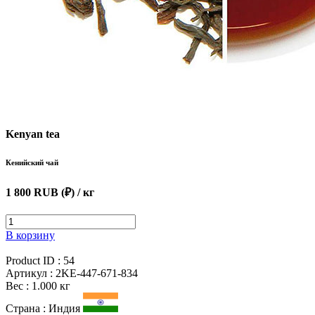
Kenyan tea
Кенийский чай
1 800 RUB (₽)
/ кг
В корзину
Product ID :
54
Артикул :
2KE-447-671-834
Вес :
1.000 кг
Страна :
Индия