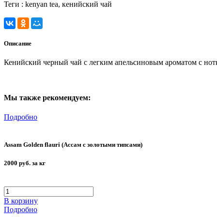
Теги :
kenyan tea, кенийский чай
Описание
Кенийский черный чай с легким апельсиновым ароматом с нотк
Мы также рекомендуем:
Подробно
Assam Golden flauri (Ассам с золотыми типсами)
2000 руб. за кг
В корзину
Подробно