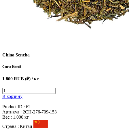
China Sencha
Сенча Китай
1 800 RUB (₽)
/ кг
В корзину
Product ID :
62
Артикул :
2CH-276-709-153
Вес :
1.000 кг
Страна :
Китай