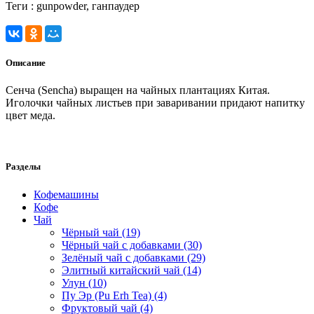
Теги :
gunpowder, ганпаудер
Описание
Сенча (Sencha) выращен на чайных плантациях Китая.
Иголочки чайных листьев при заваривании придают напитку
цвет меда.
Разделы
Кофемашины
Кофе
Чай
Чёрный чай (19)
Чёрный чай с добавками (30)
Зелёный чай с добавками (29)
Элитный китайский чай (14)
Улун (10)
Пу Эр (Pu Erh Tea) (4)
Фруктовый чай (4)