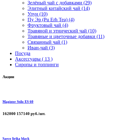
Зелёный чай с добавками (29)
Элитный китайский чай (14)
Улун (10)
Пу Эр (Pu Erh Tea) (4)
Фруктовый чай (4)
Травяной и этнический чай (10)
Травяные и цветочные добавки (11)
Связанный чай (1)
Иван-чай (3)
Посуда
Аксессуары ( 13 )
Сиропы и топпинги
Акции
Magister Stilo ES 60
162000
157140 руб./шт.
Saeco lirika black